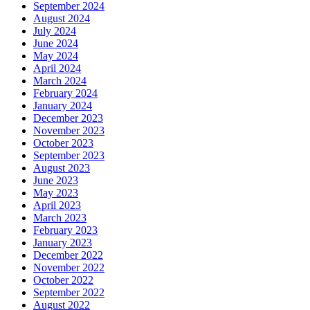
September 2024
August 2024
July 2024
June 2024
May 2024
April 2024
March 2024
February 2024
January 2024
December 2023
November 2023
October 2023
September 2023
August 2023
June 2023
May 2023
April 2023
March 2023
February 2023
January 2023
December 2022
November 2022
October 2022
September 2022
August 2022