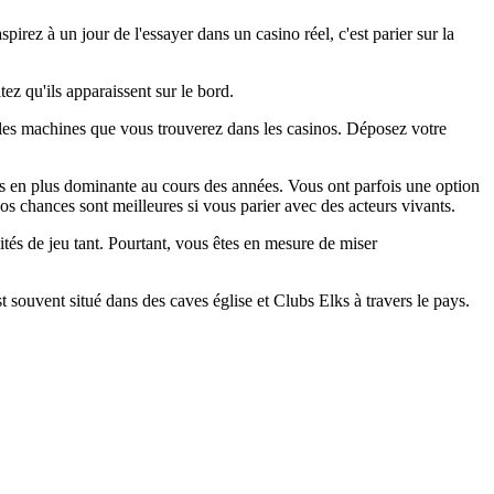
irez à un jour de l'essayer dans un casino réel, c'est parier sur la
z qu'ils apparaissent sur le bord.
e les machines que vous trouverez dans les casinos. Déposez votre
 en plus dominante au cours des années. Vous ont parfois une option
os chances sont meilleures si vous parier avec des acteurs vivants.
lités de jeu tant. Pourtant, vous êtes en mesure de miser
ouvent situé dans des caves église et Clubs Elks à travers le pays.